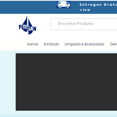
Entregas Grat
+iva
Home
A Fitisan
Limpeza e Acessorios
Det