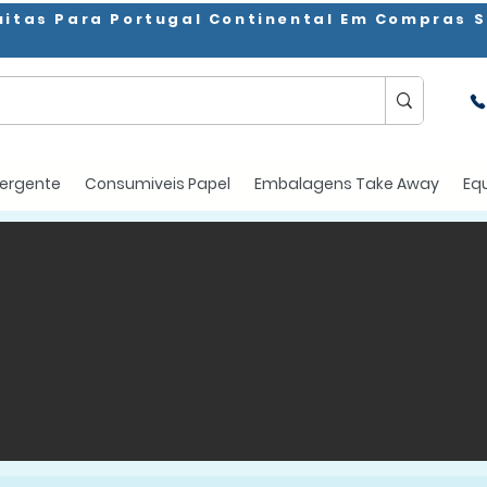
uitas Para Portugal Continental Em Compras S
ergente
Consumiveis Papel
Embalagens Take Away
Eq