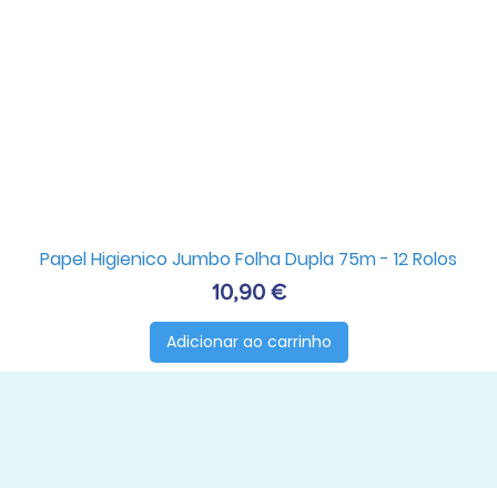
Papel Higienico Jumbo Folha Dupla 75m - 12 Rolos
Preço
10,90 €
Adicionar ao carrinho