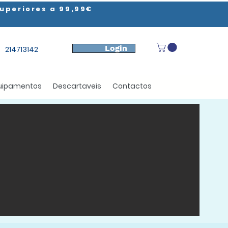
uperiores a 99,99€
Login
214713142
uipamentos
Descartaveis
Contactos