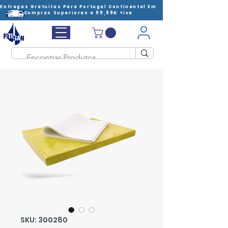
Entregas Gratuitas Para Portugal Continental Em
Compras Superiores a 99,99€ +iva
SKU: 300280