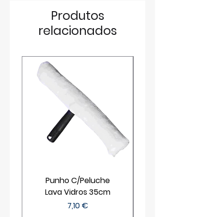
Produtos
relacionados
Punho C/Peluche
Lava Vidros 35cm
Preço
7,10 €