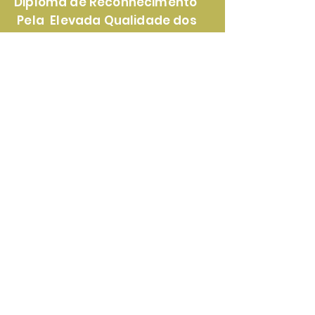
Diploma de Reconhecimento
Pela Elevada Qualidade dos
Nossos Produtos e Serviços
Certificado de
Reconhecimento Pela
Lealdade e Transparência nas
Parcerias Com Nossos Clientes