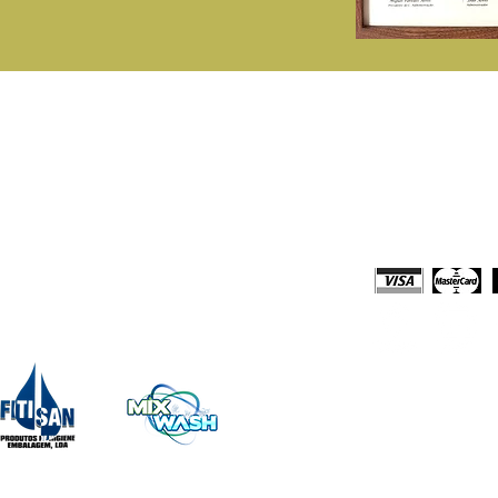
rodutos
Loja Online
onsumiveis Papel
Comprar Online
tergentes Domésticos e Profissionais
Solicitar Orça
quipamentos
Meios de Paga
impeza e Acessórios
escartáveis
echo Embalagens