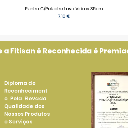
Punho C/Peluche Lava Vidros 35cm
Preço
7,10 €
a Fitisan é Reconhecida é Premiad
Diploma de
Reconheciment
o Pela Elevada
Qualidade dos
Nossos Produtos
e Serviços