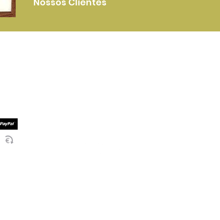
Nossos Clientes
Mais Informações
Serviços Entrega
mento
Termos e Condições
mento
Politica de Privacidade
Socialize Connosco