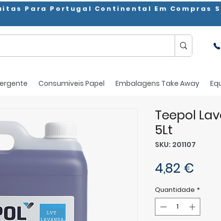
uitas Para Portugal Continental Em Compras S
ergente
Consumiveis Papel
Embalagens Take Away
Eq
Teepol Lav
5Lt
SKU: 201107
Pre
4,82 €
Quantidade
*