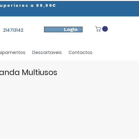
uperiores a 99,99€
Login
214713142
uipamentos
Descartaveis
Contactos
anda Multiusos
ço