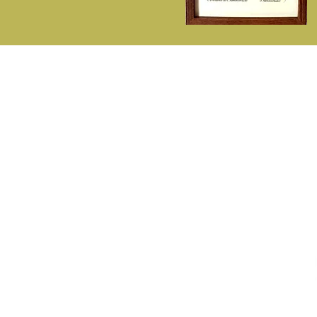
P
A Fitisan
C
Sobre Nós
De
Contactos - ( 351) 214713142
E
( Chamada p/rede fixa nacional )
L
Telemóvel - 932548281
D
( Chamada p/rede móvel nacional )
F
fitisan@fitisan.pt
Estrada de Paço de Arcos - Impasse
Industrial da Bela Vista, 68 - Pav. 7
2635-336 Agualva Cacém