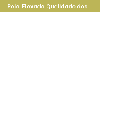
Pela Elevada Qualidade dos
Nossos Produtos e Serviços
Certificado de
Reconhecimento Pela
Lealdade e Transparência nas
Parcerias Com Nossos Clientes