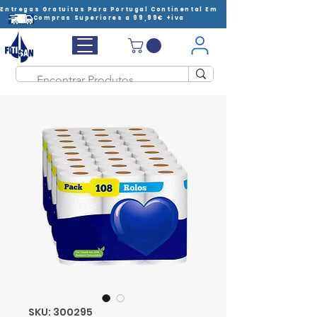
Entregas Gratuitas Para Portugal Continental Em
Compras Superiores a 99,99€ +iva
SKU: 300295