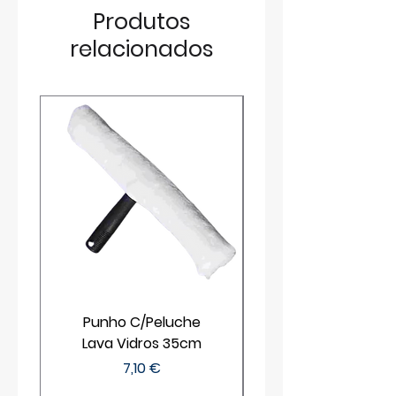
Produtos
relacionados
Punho C/Peluche
Lava Vidros 35cm
Preço
7,10 €