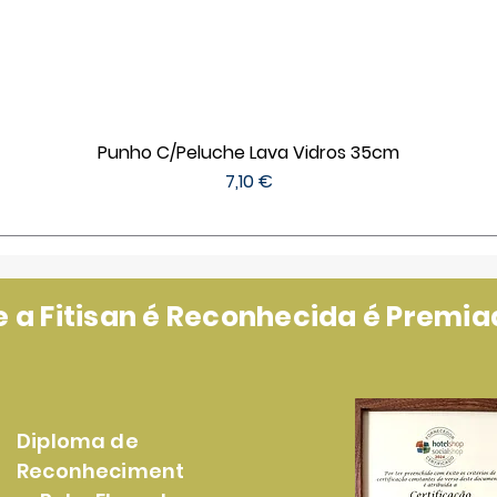
Punho C/Peluche Lava Vidros 35cm
Preço
7,10 €
a Fitisan é Reconhecida é Premiad
Diploma de
Reconheciment