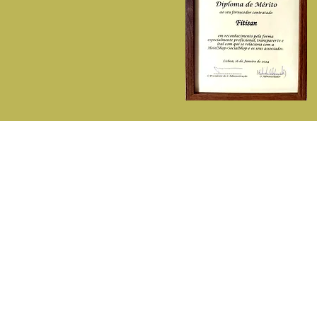
P
A Fitisan
C
Sobre Nós
De
Contactos - ( 351) 214713142
E
( Chamada p/rede fixa nacional )
L
Telemóvel - 932548281
D
( Chamada p/rede móvel nacional )
F
fitisan@fitisan.pt
Estrada de Paço de Arcos - Impasse