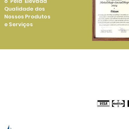
o Pela Elevada
Qualidade dos
Nossos Produtos
e Serviços
rodutos
Loja Online
onsumiveis Papel
Comprar Online
tergentes Domésticos e Profissionais
Solicitar Orça
quipamentos
Meios de Paga
impeza e Acessórios
escartáveis
echo Embalagens