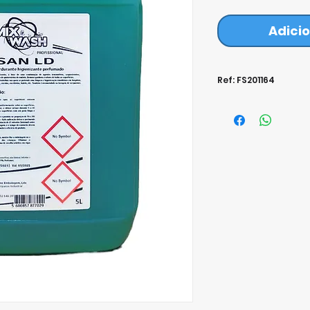
Adicio
Ref: FS201164