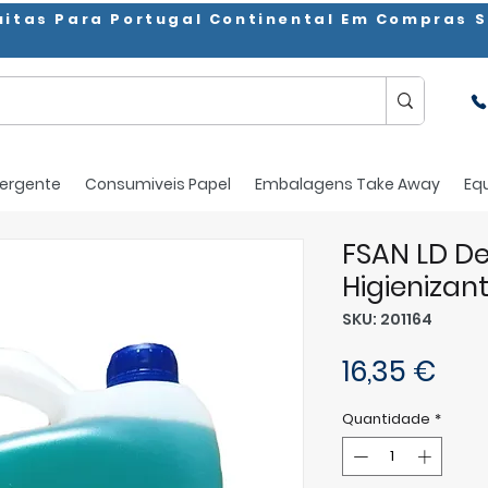
uitas Para Portugal Continental Em Compras S
ergente
Consumiveis Papel
Embalagens Take Away
Eq
FSAN LD D
Higienizan
SKU: 201164
Pre
16,35 €
Quantidade
*