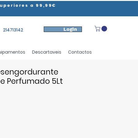
uperiores a 99,99€
Login
214713142
uipamentos
Descartaveis
Contactos
esengordurante
te Perfumado 5Lt
ço