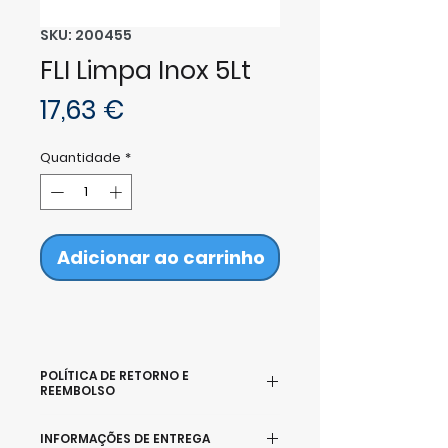
SKU: 200455
FLI Limpa Inox 5Lt
Preço
17,63 €
Quantidade
*
Adicionar ao carrinho
POLÍTICA DE RETORNO E
REEMBOLSO
Se por alguma razão não
INFORMAÇÕES DE ENTREGA
estiver satisfeito com a sua