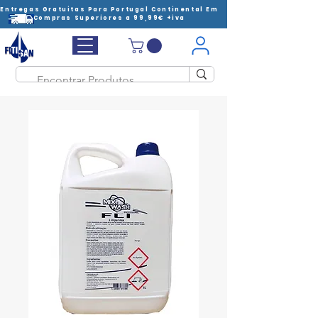
Entregas Gratuitas Para Portugal Continental Em
Compras Superiores a 99,99€ +iva