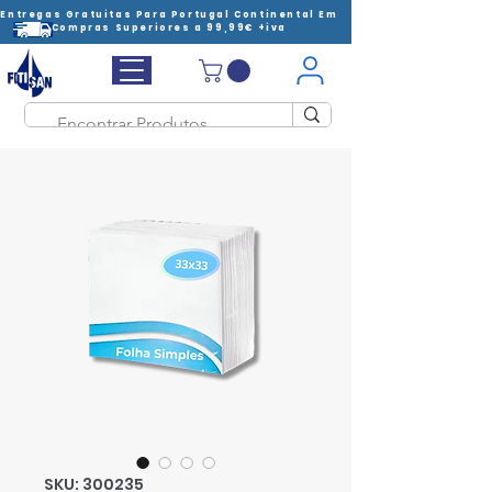
Entregas Gratuitas Para Portugal Continental Em
Compras Superiores a 99,99€ +iva
SKU: 300235