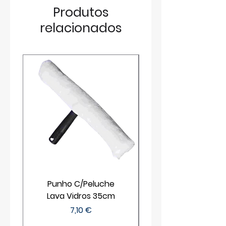
Produtos
relacionados
Punho C/Peluche
Lava Vidros 35cm
Preço
7,10 €