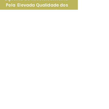
Pela Elevada Qualidade dos
Nossos Produtos e Serviços
Certificado de
Reconhecimento Pela
Lealdade e Transparência nas
Parcerias Com Nossos Clientes