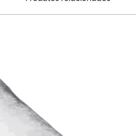
devolução.
o país.
Coloque o produt
Caso queira levan
e sem ter sido ob
selecionados nas
Fitisan Estrada d
utilizador deverá 
Industrial da Bela
instalações duran
Agualva - Cacém
funcionamento,
Não serão aceite
documento pessoa
cobrança.
uma cópia do ema
Caso a devolução
compra.
cliente fica suje
A Fitisan apenas
despesas adminis
efetuada em www.
terá qualquer en
confirmação do 
É emitida Nota de
utilizador, pelo 
reembolso do valor
disponibilidade do
referido process
Os produtos apre
estão sujeitos à 
do stock existent