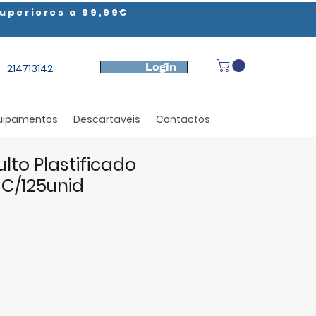
uperiores a 99,99€
Login
214713142
uipamentos
Descartaveis
Contactos
lto Plastificado
C/125unid
ço