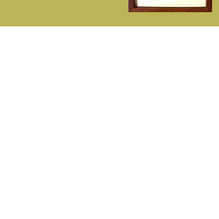
P
A Fitisan
C
Sobre Nós
De
Contactos - ( 351) 214713142
E
( Chamada p/rede fixa nacional )
L
Telemóvel - 932548281
D
( Chamada p/rede móvel nacional )
F
fitisan@fitisan.pt
Estrada de Paço de Arcos - Impasse
Industrial da Bela Vista, 68 - Pav. 7
2635-336 Agualva Cacém