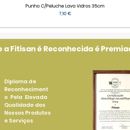
Punho C/Peluche Lava Vidros 35cm
Preço
7,10 €
a Fitisan é Reconhecida é Premiad
Diploma de
Reconheciment
o Pela Elevada
Qualidade dos
Nossos Produtos
e Serviços