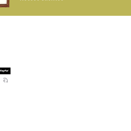
Mais Informações
Serviços Entrega
mento
Termos e Condições
mento
Politica de Privacidade
Socialize Connosco