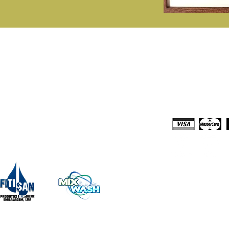
rodutos
Loja Online
onsumiveis Papel
Comprar Online
tergentes Domésticos e Profissionais
Solicitar Orça
quipamentos
Meios de Paga
impeza e Acessórios
escartáveis
echo Embalagens