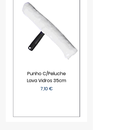
Punho C/Peluche
Lava Vidros 35cm
Preço
7,10 €