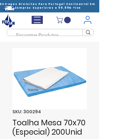
Entregas Gratuitas Para Portugal Continental Em
Compras Superiores a 99,99€ +iva
SKU: 300294
Toalha Mesa 70x70
(Especial) 200Unid