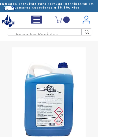
Entregas Gratuitas Para Portugal Continental Em
Compras Superiores a 99,99€ +iva