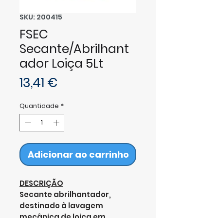
SKU: 200415
FSEC
Secante/Abrilhant
ador Loiça 5Lt
Preço
13,41 €
Quantidade
*
Adicionar ao carrinho
DESCRIÇÃO
Secante abrilhantador,
destinado à lavagem
mecânica de loiça em