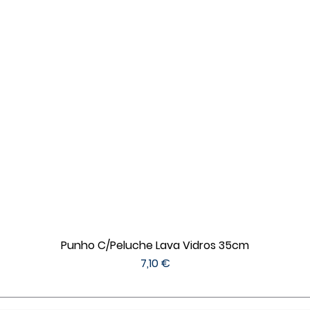
Punho C/Peluche Lava Vidros 35cm
Preço
7,10 €