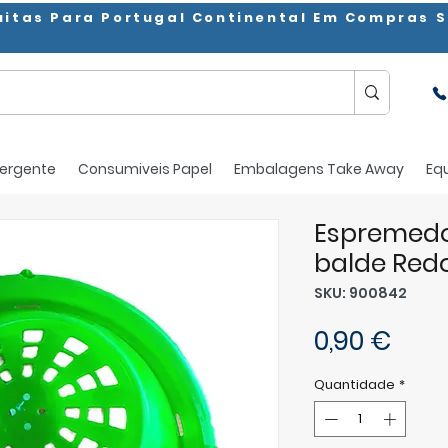
uitas Para Portugal Continental Em Compras S
ergente
Consumiveis Papel
Embalagens Take Away
Eq
Espremedo
balde Red
SKU: 900842
Pre
0,90 €
Quantidade
*