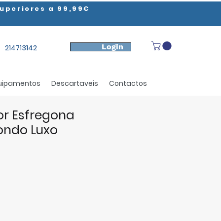
uperiores a 99,99€
Login
214713142
uipamentos
Descartaveis
Contactos
r Esfregona
ondo Luxo
ço