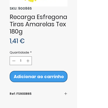
SKU: 900865
Recarga Esfregona
Tiras Amarelas Tex
180g
Preço
1,41 €
Quantidade
*
Adicionar ao carrinho
Ref: FS900865