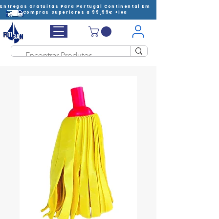
Entregas Gratuitas Para Portugal Continental Em
Compras Superiores a 99,99€ +iva