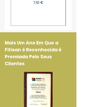
Preço
7,10 €
Mais Um Ano Em Que a
Fitisan é Reconhecida é
Premiada Pelo Seus
Clientes