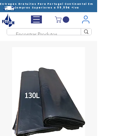
Entregas Gratuitas Para Portugal Continental Em
Compras Superiores a 99,99€ +iva