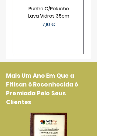
Punho C/Peluche
Lava Vidros 35cm
Preço
7,10 €
Mais Um Ano Em Que a
Fitisan é Reconhecida é
Premiada Pelo Seus
Clientes