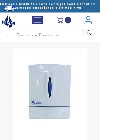
Entregas Gratuitas Para Portugal Continental Em
Compras Superiores a 99,99€ +iva