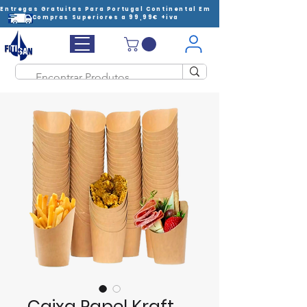
Entregas Gratuitas Para Portugal Continental Em
Compras Superiores a 99,99€ +iva
Caixa Papel Kraft