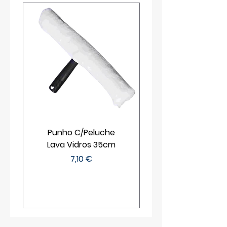
Punho C/Peluche
Lava Vidros 35cm
Preço
7,10 €