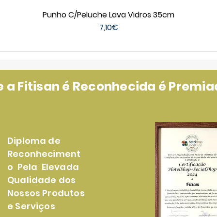
Punho C/Peluche Lava Vidros 35cm
Price
7,10€
a Fitisan é Reconhecida é Premiad
Diploma de
Reconheciment
o Pela Elevada
Qualidade dos
Nossos Produtos
e Serviços