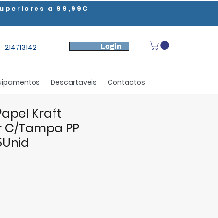
uperiores a 99,99€
Login
214713142
uipamentos
Descartaveis
Contactos
Papel Kraft
r C/Tampa PP
5Unid
e