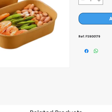
A
Ref: FS900179