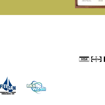
rodutos
Loja Online
onsumiveis Papel
Comprar Online
tergentes Domésticos e Profissionais
Solicitar Orça
quipamentos
Meios de Paga
impeza e Acessórios
escartáveis
echo Embalagens