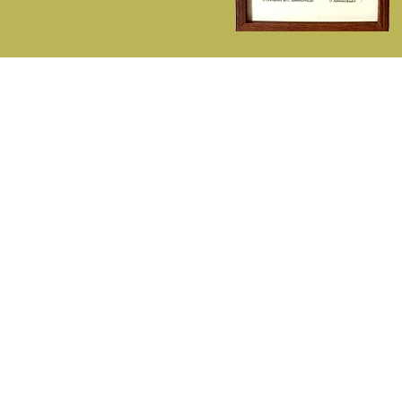
P
A Fitisan
C
Sobre Nós
De
Contactos - ( 351) 214713142
E
( Chamada p/rede fixa nacional )
L
Telemóvel - 932548281
D
( Chamada p/rede móvel nacional )
F
fitisan@fitisan.pt
Estrada de Paço de Arcos - Impasse
Industrial da Bela Vista, 68 - Pav. 7
2635-336 Agualva Cacém