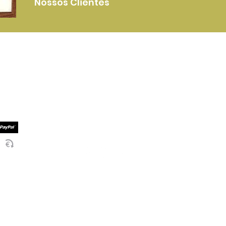
Nossos Clientes
Mais Informações
Serviços Entrega
mento
Termos e Condições
mento
Politica de Privacidade
Socialize Connosco