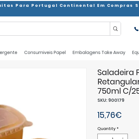
uitas Para Portugal Continental Em Compras S
ergente
Consumiveis Papel
Embalagens Take Away
Eq
Saladeira 
Retangula
750ml C/2
SKU: 900179
Pric
15,76€
Quantity
*