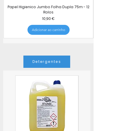
Papel Higienico Jumbo Folha Dupla 75m - 12
Rolos
Preço
10,90 €
Adicionar ao carrinho
Detergentes