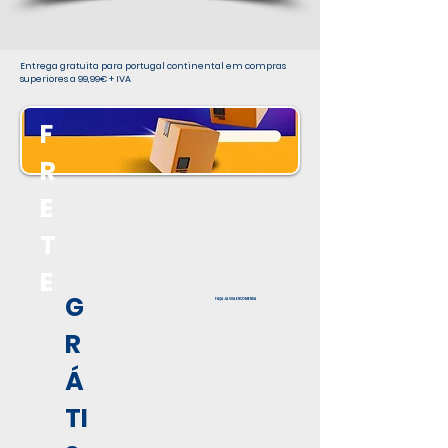
Entrega gratuita para portugal continental em compras
superiores a 99,99€ + IVA
F
R
E
T
E
G
FAÇA JA SUA ENCOMENDA
R
Á
TI