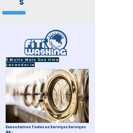
S
É Muito Mais Que Uma
Lavandaria
Executamos Todos os Serviços Serviços
de :