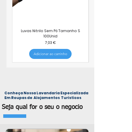
Luvas Nitrilo Sem Pó Tamanho S
100Unid
Preço
7,03 €
Adicionar ao carrinho
Conheça Nossa Lavandaria Especializada
Em Roupas de Alojamentos Turisticos
Seja qual for o seu o negocio