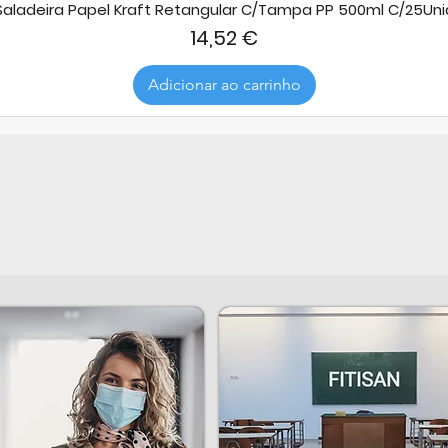
Saladeira Papel Kraft Retangular C/Tampa PP 500ml C/25Uni
Preço
14,52 €
Adicionar ao carrinho