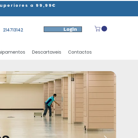
uperiores a 99,99€
Login
214713142
uipamentos
Descartaveis
Contactos