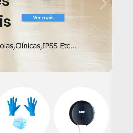
es
is
Ver mais
las,Clínicas,IPSS Etc...