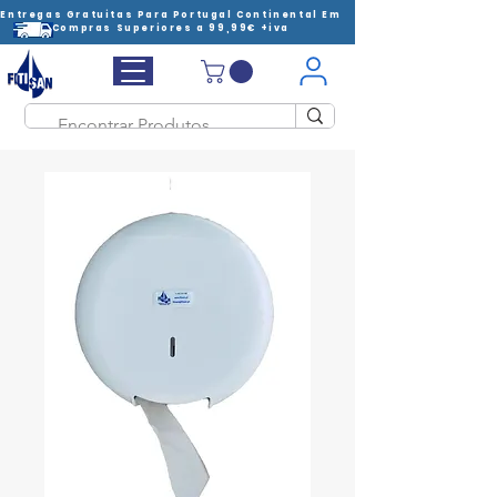
Entregas Gratuitas Para Portugal Continental Em
Compras Superiores a 99,99€ +iva