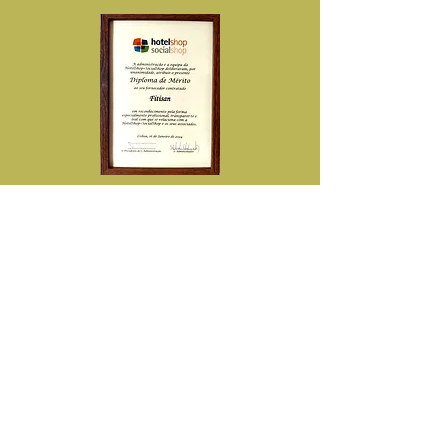
www.fitisan.pt estão sujeitos à
disponibilidade e qualidade do
stock existente.
Diploma de Reconhecimento
Pela Elevada Qualidade dos
Nossos Produtos e Serviços