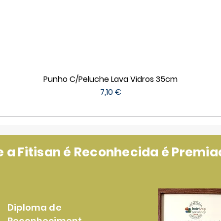
Punho C/Peluche Lava Vidros 35cm
Preço
7,10 €
a Fitisan é Reconhecida é Premiad
Diploma de
Reconheciment