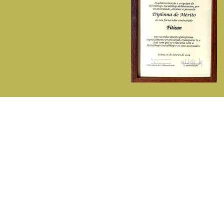
P
A Fitisan
C
Sobre Nós
De
Contactos - ( 351) 214713142
E
( Chamada p/rede fixa nacional )
L
Telemóvel - 932548281
D
( Chamada p/rede móvel nacional )
F
fitisan@fitisan.pt