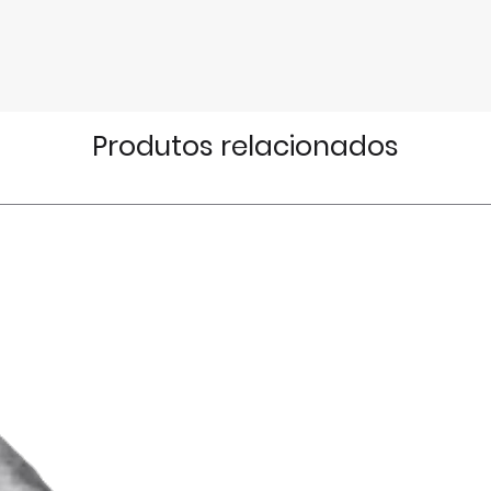
funcionamento,
documento pessoa
uma cópia do ema
compra.
A Fitisan apenas
efetuada em www.
Produtos relacionados
confirmação do 
utilizador, pelo 
disponibilidade do
referido process
Os produtos apre
estão sujeitos à 
do stock existent