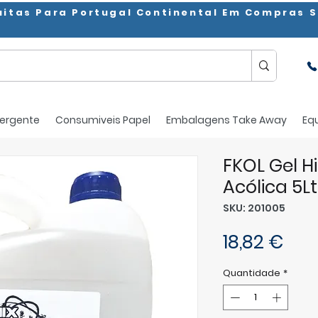
uitas Para Portugal Continental Em Compras S
ergente
Consumiveis Papel
Embalagens Take Away
Eq
FKOL Gel H
Acólica 5Lt
SKU: 201005
Pre
18,82 €
Quantidade
*