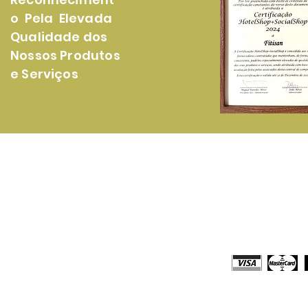
o Pela Elevada
Qualidade dos
Nossos Produtos
e Serviços
rodutos
Loja Online
onsumiveis Papel
Comprar Online
tergentes Domésticos e Profissionais
Solicitar Orça
quipamentos
Meios de Paga
impeza e Acessórios
escartáveis
echo Embalagens