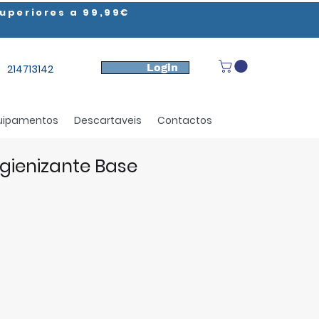
uperiores a 99,99€
Login
214713142
uipamentos
Descartaveis
Contactos
igienizante Base
ço