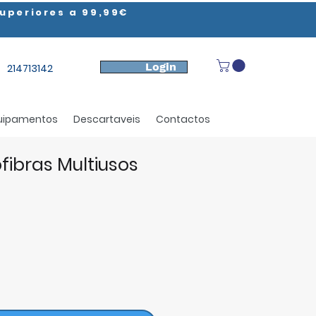
uperiores a 99,99€
Login
214713142
uipamentos
Descartaveis
Contactos
fibras Multiusos
ço