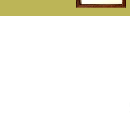
P
A Fitisan
C
Sobre Nós
De
Contactos - ( 351) 214713142
E
( Chamada p/rede fixa nacional )
L
Telemóvel - 932548281
D
( Chamada p/rede móvel nacional )
F
fitisan@fitisan.pt
Estrada de Paço de Arcos - Impasse
Industrial da Bela Vista, 68 - Pav. 7
2635-336 Agualva Cacém