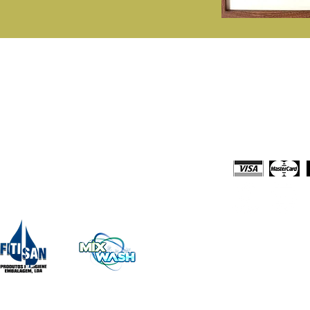
rodutos
Loja Online
onsumiveis Papel
Comprar Online
tergentes Domésticos e Profissionais
Solicitar Orça
quipamentos
Meios de Paga
impeza e Acessórios
escartáveis
echo Embalagens