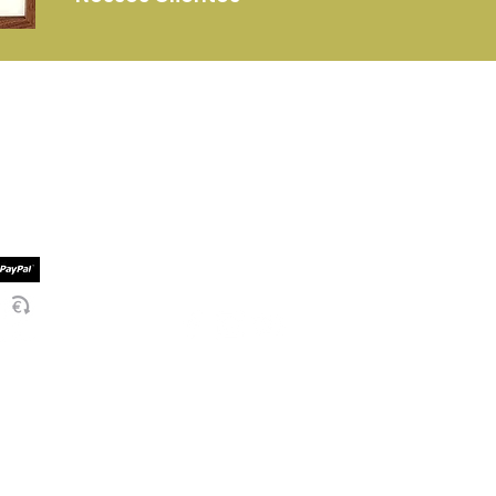
Mais Informações
Serviços Entrega
mento
Termos e Condições
mento
Politica de Privacidade
Socialize Connosco