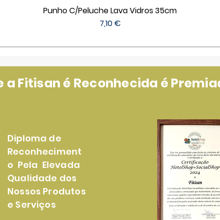
Punho C/Peluche Lava Vidros 35cm
Preço
7,10 €
a Fitisan é Reconhecida é Premiad
Diploma de
Reconheciment
o Pela Elevada
Qualidade dos
Nossos Produtos
e Serviços