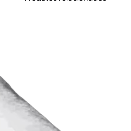
Caso queira levan
Coloque o produt
selecionados nas
e sem ter sido ob
utilizador deverá 
Fitisan Estrada d
instalações duran
Industrial da Bela
funcionamento,
Agualva - Cacém
documento pessoa
Não serão aceite
uma cópia do ema
cobrança.
compra.
Caso a devolução
A Fitisan apenas
cliente fica suje
efetuada em www.
despesas adminis
confirmação do 
terá qualquer en
utilizador, pelo 
É emitida Nota de
disponibilidade do
reembolso do valo
referido process
Os produtos apre
estão sujeitos à 
do stock existent