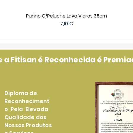
Punho C/Peluche Lava Vidros 35cm
Preço
7,10 €
a Fitisan é Reconhecida é Premiad
Diploma de
Reconheciment
o Pela Elevada
Qualidade dos
Nossos Produtos