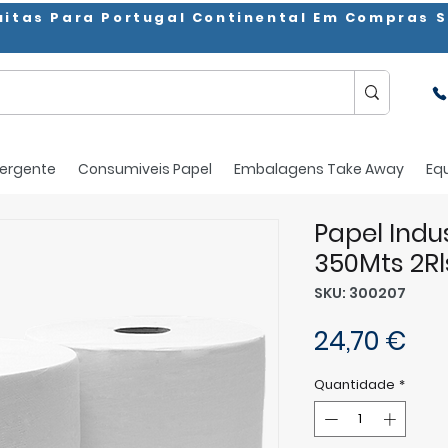
uitas Para Portugal Continental Em Compras S
ergente
Consumiveis Papel
Embalagens Take Away
Eq
Papel Indu
350Mts 2Rl
SKU: 300207
Pr
24,70 €
Quantidade
*