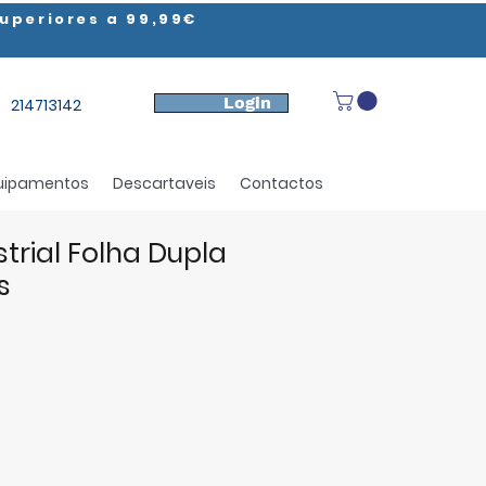
uperiores a 99,99€
Login
214713142
uipamentos
Descartaveis
Contactos
strial Folha Dupla
s
eço