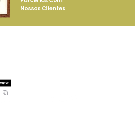
Parcerias Com
Nossos Clientes
Mais Informações
Serviços Entrega
mento
Termos e Condições
mento
Politica de Privacidade
Socialize Connosco