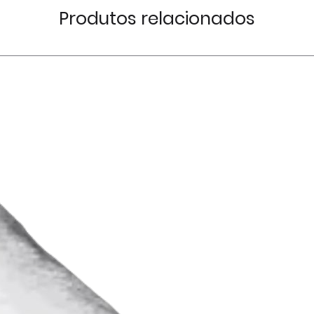
funcionamento,
Produtos relacionados
documento pessoa
uma cópia do ema
compra.
A Fitisan apenas
efetuada em www.
confirmação do 
utilizador, pelo 
disponibilidade do
referido process
Os produtos apre
estão sujeitos à 
do stock existent