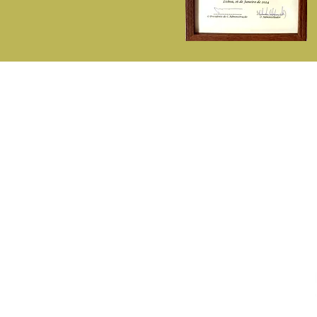
P
A Fitisan
C
Sobre Nós
De
Contactos - ( 351) 214713142
E
( Chamada p/rede fixa nacional )
L
Telemóvel - 932548281
D
( Chamada p/rede móvel nacional )
F
fitisan@fitisan.pt
Estrada de Paço de Arcos - Impasse
Industrial da Bela Vista, 68 - Pav. 7
2635-336 Agualva Cacém