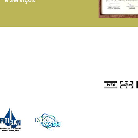
e Serviços
rodutos
Loja Online
onsumiveis Papel
Comprar Online
tergentes Domésticos e Profissionais
Solicitar Orça
quipamentos
Meios de Paga
impeza e Acessórios
escartáveis
echo Embalagens