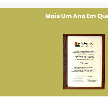
Mais Um Ano Em Que 
P
A Fitisan