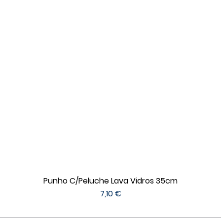
Punho C/Peluche Lava Vidros 35cm
Preço
7,10 €