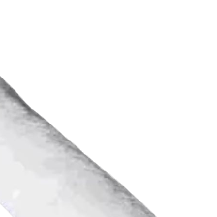
funcionamento,
documento pessoa
uma cópia do ema
compra.
A Fitisan apenas
efetuada em www.
confirmação do 
utilizador, pelo 
disponibilidade do
referido process
Os produtos apre
estão sujeitos à 
do stock existent