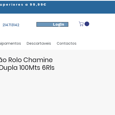
uperiores a 99,99€
Login
214713142
uipamentos
Descartaveis
Contactos
ão Rolo Chamine
 Dupla 100Mts 6Rls
eço