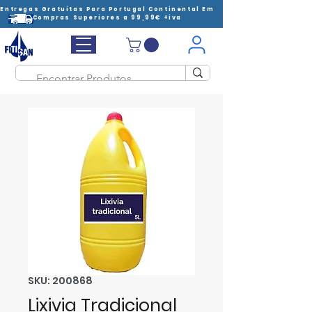
Entregas Gratuitas Para Portugal Continental Em
Compras Superiores a 99,99€ +iva
SKU: 200868
Lixivia Tradicional