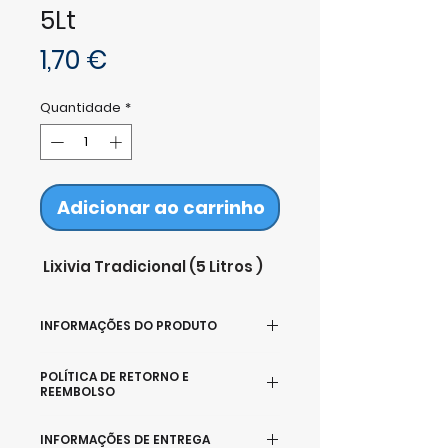
5Lt
Preço
1,70 €
Quantidade
*
Adicionar ao carrinho
Lixivia Tradicional (5 Litros )
INFORMAÇÕES DO PRODUTO
Detergente Lexivia Tradicional
POLÍTICA DE RETORNO E
- Uso Industrial ( Embalagem 5
REEMBOLSO
lts)
Devoluções e Reembolso
INFORMAÇÕES DE ENTREGA
Se por alguma razão não