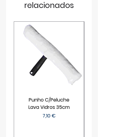
relacionados
Punho C/Peluche
Lava Vidros 35cm
Preço
7,10 €