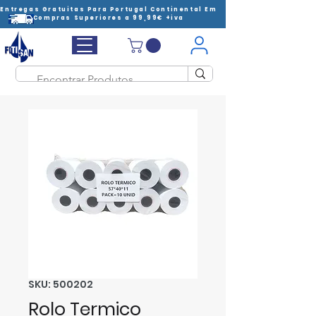
Entregas Gratuitas Para Portugal Continental Em
Compras Superiores a 99,99€ +iva
SKU: 500202
Rolo Termico