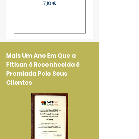
Preço
7,10 €
Mais Um Ano Em Que a
Fitisan é Reconhecida é
Premiada Pelo Seus
Clientes