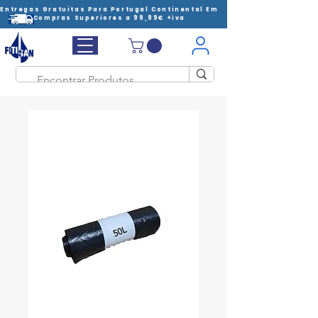
Entregas Gratuitas Para Portugal Continental Em
Compras Superiores a 99,99€ +iva