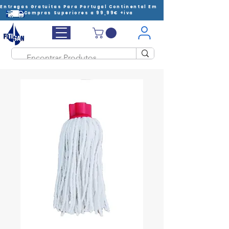
Entregas Gratuitas Para Portugal Continental Em
Compras Superiores a 99,99€ +iva