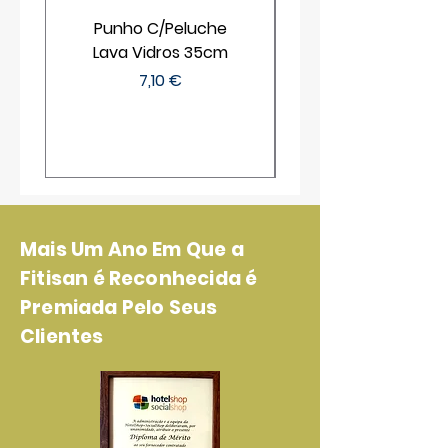
Punho C/Peluche
Lava Vidros 35cm
Preço
7,10 €
Mais Um Ano Em Que a
Fitisan é Reconhecida é
Premiada Pelo Seus
Clientes