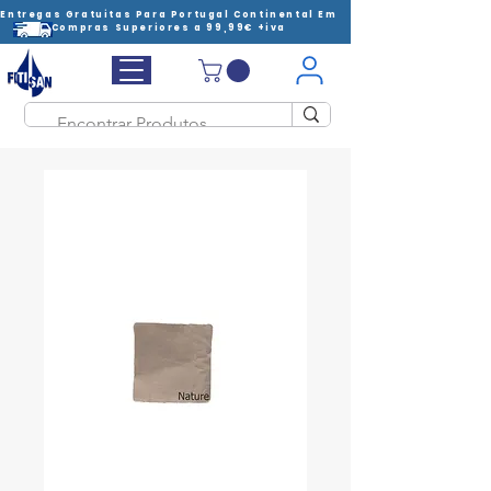
Entregas Gratuitas Para Portugal Continental Em
Compras Superiores a 99,99€ +iva