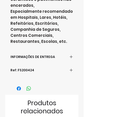
encerados,
Especialmente recomendado
em Hospitais, Lares, Hotéis,
Refeitórios, Escritórios,
Companhia de Seguros,
Centros Comerciais,
Restaurantes, Escolas, etc.
INFORMAÇÕES DE ENTREGA
A entrega da compra realizada
Ref: FS200424
online, é efetuada numa de
duas formas, à escolha do
utilizador:
Receber a encomenda na
morada que desejar ou pode
efetuar o levantamento nas
Produtos
nossas instalações.
relacionados
A entrega da mercadoria
selecionada pelo utilizador e