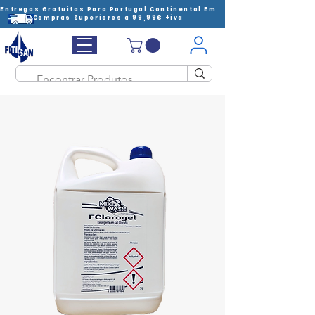
Entregas Gratuitas Para Portugal Continental Em
Compras Superiores a 99,99€ +iva