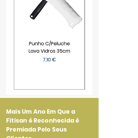
Punho C/Peluche
Lava Vidros 35cm
Preço
7,10 €
Mais Um Ano Em Que a
Fitisan é Reconhecida é
Premiada Pelo Seus