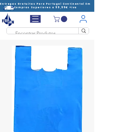
Entregas Gratuitas Para Portugal Continental Em
Compras Superiores a 99,99€ +iva