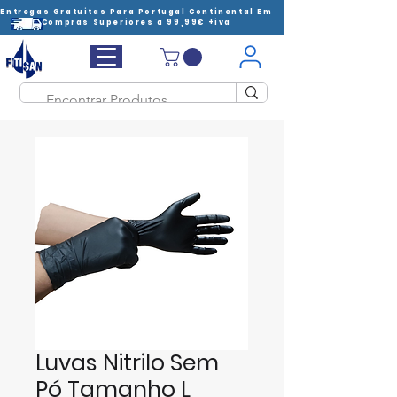
Entregas Gratuitas Para Portugal Continental Em
Compras Superiores a 99,99€ +iva
Luvas Nitrilo Sem
Pó Tamanho L