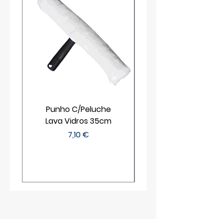
Punho C/Peluche
Lava Vidros 35cm
Preço
7,10 €