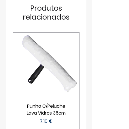
Produtos
relacionados
Punho C/Peluche
Lava Vidros 35cm
Preço
7,10 €