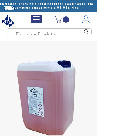
Entregas Gratuitas Para Portugal Continental Em
Compras Superiores a 99,99€ +iva