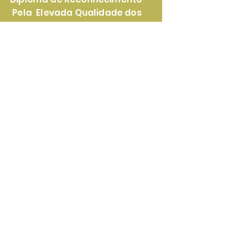
Pela Elevada Qualidade dos
Nossos Produtos e Serviços
Certificado de
Reconhecimento Pela
Lealdade e Transparência nas
Parcerias Com Nossos Clientes