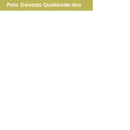
Pela Elevada Qualidade dos
Nossos Produtos e Serviços
Certificado de
Reconhecimento Pela
Lealdade e Transparência nas
Parcerias Com Nossos Clientes