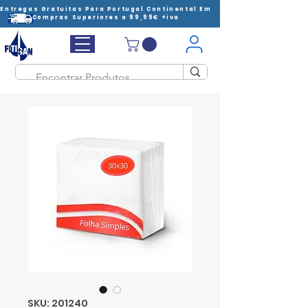
Entregas Gratuitas Para Portugal Continental Em
Compras Superiores a 99,99€ +iva
SKU: 201240