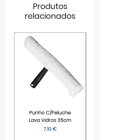
Produtos
relacionados
Punho C/Peluche
Lava Vidros 35cm
Preço
7,10 €