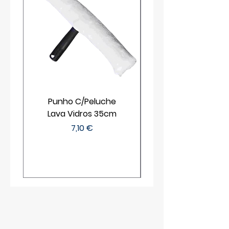
Punho C/Peluche
Lava Vidros 35cm
Preço
7,10 €