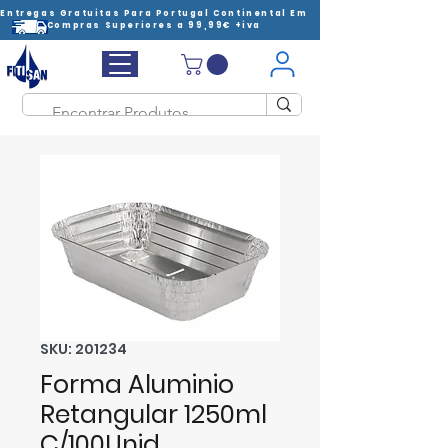
Entregas Gratuitas Para Portugal Continental Em
Compras Superiores a 99,99€ +iva
SKU: 201234
Forma Aluminio
Retangular 1250ml
C/100Unid