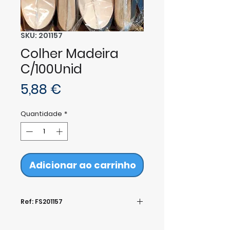
SKU: 201157
Colher Madeira
C/100Unid
Preço
5,88 €
Quantidade
*
Adicionar ao carrinho
Ref: FS201157