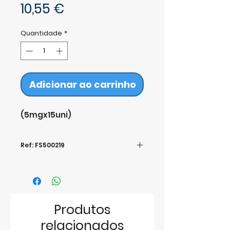
Preço
10,55 €
Quantidade
*
Adicionar ao carrinho
(5mgx15uni)
Ref: FS500219
Produtos
relacionados