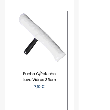
Punho C/Peluche
Lava Vidros 35cm
Preço
7,10 €