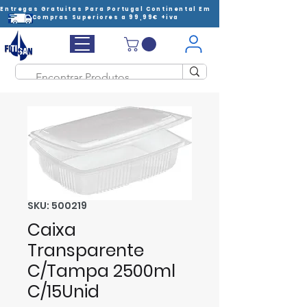
Entregas Gratuitas Para Portugal Continental Em
Compras Superiores a 99,99€ +iva
SKU: 500219
Caixa
Transparente
C/Tampa 2500ml
C/15Unid